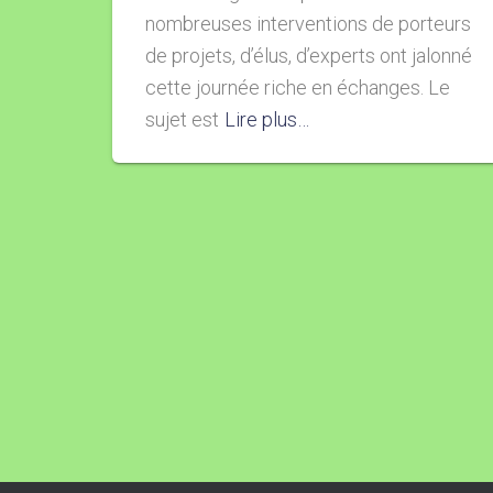
nombreuses interventions de porteurs
de projets, d’élus, d’experts ont jalonné
cette journée riche en échanges. Le
sujet est
Lire plus…