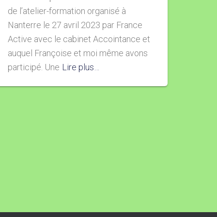
de l’atelier-formation organisé à
Nanterre le 27 avril 2023 par France
Active avec le cabinet Accointance et
auquel Françoise et moi même avons
participé. Une
Lire plus…